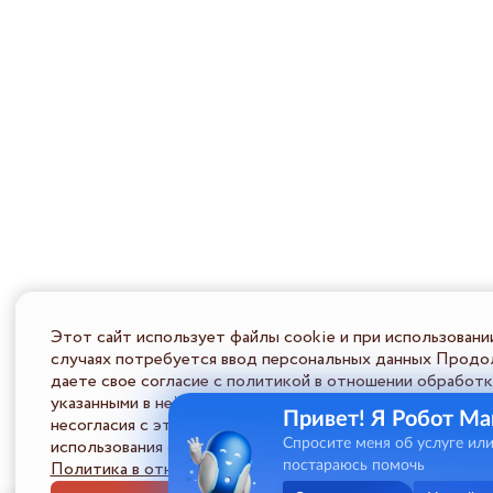
Этот сайт использует файлы cookie и при использовани
случаях потребуется ввод персональных данных Продол
даете свое согласие с политикой в отношении обработк
указанными в ней условиями обработки персональной ин
Привет! Я Робот Ма
несогласия с этими условиями Пользователь должен во
использования сайта.
Спросите меня об услуге ил
Политика в отношении обработки ПД
постараюсь помочь