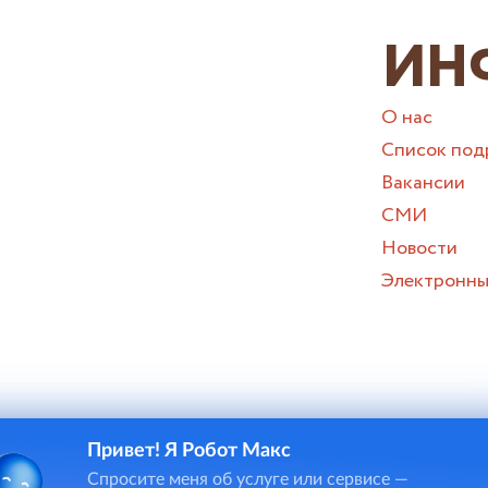
ИН
О нас
Список под
Вакансии
СМИ
Новости
Электронны
Привет! Я Робот Макс
и онлайн-чата в некоторых случаях потребуется ввод персона
Спросите меня об услуге или сервисе —