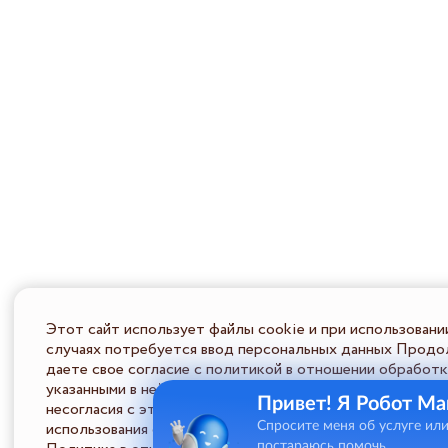
Этот сайт использует файлы cookie и при использовани
случаях потребуется ввод персональных данных Продол
даете свое согласие с политикой в отношении обработк
указанными в ней условиями обработки персональной ин
Привет! Я Робот Ма
несогласия с этими условиями Пользователь должен во
использования сайта.
Спросите меня об услуге ил
постараюсь помочь