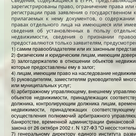
Сведения, содержащиеся в ЕГРН, представляющи
зарегистрированы право, ограничение права или
регистрации прав заявления о государственном к
прилагаемых к нему документов, о содержании
правах отдельного лица на имеющиеся или имев
сведения об установленных в пользу отдельн
недвижимости, сведения о признании правоо
предоставляются только заявителям, предусмотренны
1) самим правообладателям или их законным предста
2) физическим и юридическим лицам, имеющим доверен
3) залогодержателю в отношении объектов недвижи
которые предоставлены ему в залог;
4) лицам, имеющим право на наследование недвижимо
5) руководителям, заместителям руководителей мно
или муниципальных услуг;
6) арбитражному управляющему, внешнему управляющ
объектов недвижимости, принадлежащих соответств
должника, контролирующим должника лицам, времен
недвижимости, принадлежащих соответствующем
осуществления полномочий арбитражного управляющ
банкротстве, временной администрации финансовой о
закона от 26 октября 2002 г. N 127-ФЗ "О несостоятель
7) генеральному директору единого института разв