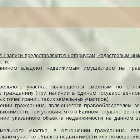
РН записи предоставляются нотариусам, кадастровым инж
сти:
жданином владеют недвижимым имуществом на пра
емельного участка, являющегося смежным по отн
у гражданину (при наличии в Едином государственно
 точек границ таких земельных участков).
ении гражданина, являющегося правообладателем з
вижимости, при условии, что в Едином государственно
ении указанного объекта недвижимости на данном з
мельного участка, в отношении гражданина, явл
ельном участке объекта недвижимости или помещений