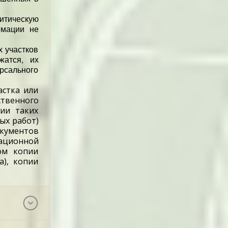
итическую
рмации не
 участков
жатся, их
ерсального
астка или
ственного
ии таких
ых работ)
окументов
ационной
ом копии
а), копии