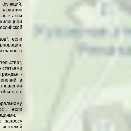
 функций,
и развитию
ьные акты
 жилищной
оссийской
ов", если
порации,
 вкладов в
тельства",
о статьями
граждан -
менений в
отношении
объектов,
неральному
ос", если
ациями.
о запросу
 ипотекой