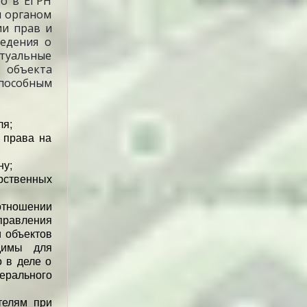
го в ЕГРН
я органом
ии прав и
едения о
ктуальные
 объекта
пособным
ля;
 права на
ну;
рственных
отношении
правления
 объектов
димы для
 в деле о
дерального
телям при