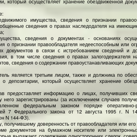
рии, который осуществляет хранение обездвиженной доку
е:
едвижимого имущества, сведения о признании правоо
общенные сведения о правах наследодателя на имеющие
а;
щества, сведения о документах - основаниях осущ
ния о признании правообладателя недееспособным или ог
х документов в связи с истребованием сведений и до
ия, в том числе сведения о правах залогодержателя н
нтов, сведения о содержании правоустанавливающих доку
атель является третьим лицом, также и должника по обе
я о депозитарии, который осуществляет хранение обез
рав предоставляет информацию о лицах, получивших св
у него зарегистрированы (за исключением случаев получе
вленном федеральным законом порядке оперативно-р
ьей 7 Федерального закона от 12 августа 1995 г. N 1
он N 144-ФЗ).
у, получившему доверенность от правообладателя или его
рме документов на бумажном носителе или электронны
оторые выражают содержание односторонних сделок, сове