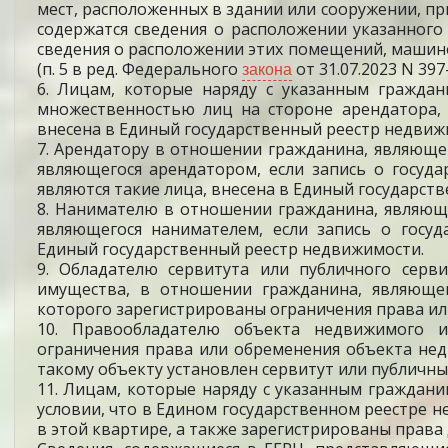
мест, расположенных в здании или сооружении, пр
содержатся сведения о расположении указанного
сведения о расположении этих помещений, машино
закона
(п. 5 в ред. Федерального
от 31.07.2023 N 397
6. Лицам, которые наряду с указанным гражд
множественностью лиц на стороне арендатора, 
внесена в Единый государственный реестр недвиж
7. Арендатору в отношении гражданина, являюще
являющегося арендатором, если запись о госуд
являются такие лица, внесена в Единый государст
8. Нанимателю в отношении гражданина, являющ
являющегося нанимателем, если запись о госу
Единый государственный реестр недвижимости.
9. Обладателю сервитута или публичного серв
имущества, в отношении гражданина, являющег
которого зарегистрированы ограничения права и
10. Правообладателю объекта недвижимого и
ограничения права или обременения объекта нед
такому объекту установлен сервитут или публичны
11. Лицам, которые наряду с указанным граждан
условии, что в Едином государственном реестре 
в этой квартире, а также зарегистрированы права 