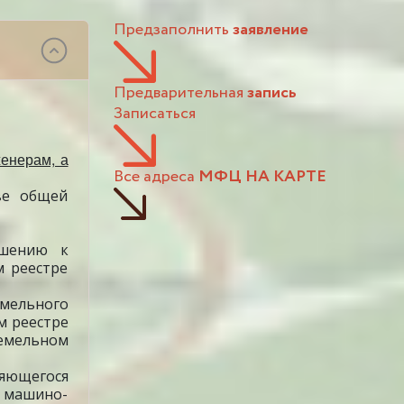
Предзаполнить
заявление
Предварительная
запись
Записаться
енерам, а
Все адреса
МФЦ НА КАРТЕ
ве общей
ошению к
м реестре
емельного
м реестре
емельном
яющегося
, машино-