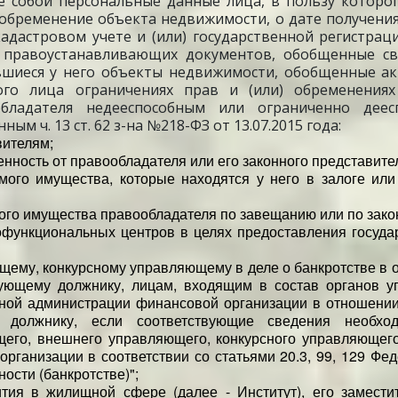
е собой персональные данные лица, в пользу которо
 обременение объекта недвижимости, о дате получени
адастровом учете и (или) государственной регистрац
 правоустанавливающих документов, обобщенные св
шиеся у него объекты недвижимости, обобщенные а
ого лица ограничениях прав и (или) обременениях
бладателя недееспособным или ограниченно деес
м ч. 13 ст. 62 з-на №218-ФЗ от 13.07.2015 года:
вителям;
ность от правообладателя или его законного представите
мого имущества, которые находятся у него в залоге или
го имущества правообладателя по завещанию или по зако
гофункциональных центров в целях предоставления госуда
ему, конкурсному управляющему в деле о банкротстве в 
ующему должнику, лицам, входящим в состав органов у
ной администрации финансовой организации в отношении
у должнику, если соответствующие сведения необхо
его, внешнего управляющего, конкурсного управляющего
рганизации в соответствии со статьями 20.3, 99, 129 Фе
ности (банкротстве)";
ития в жилищной сфере (далее - Институт), его замести