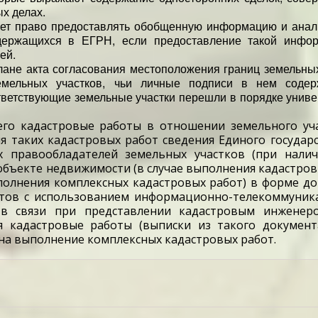
х делах.
меет право предоставлять обобщенную информацию и анал
держащихся в ЕГРН, если предоставление такой инфо
ей.
ане акта согласования местоположения границ земельных
емельных участков, чьи личные подписи в нем содер
ответствующие земельные участки перешли в порядке унив
го кадастровые работы в отношении земельного уч
я таких кадастровых работ сведения Единого государ
х правообладателей земельных участков (при налич
 объекте недвижимости (в случае выполнения кадастров
ыполнения комплексных кадастровых работ) в форме д
нтов с использованием информационно-телекоммуник
ств связи при представлении кадастровым инженер
 кадастровые работы (выписки из такого документ
на выполнение комплексных кадастровых работ.