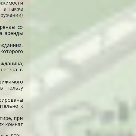
вижимости
, а также
оружении)
ренды со
ра аренды
ажданина,
 которого
ажданина,
несена в
вижимого
в пользу
рированы
ительно к
тире, при
их комнат