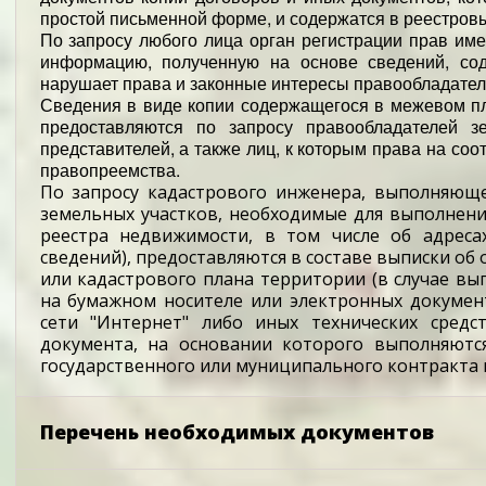
простой письменной форме, и содержатся в реестровы
По запросу любого лица орган регистрации прав и
информацию, полученную на основе сведений, со
нарушает права и законные интересы правообладател
Сведения в виде копии содержащегося в межевом пл
предоставляются по запросу правообладателей з
представителей, а также лиц, к которым права на со
правопреемства.
По запросу кадастрового инженера, выполняюще
земельных участков, необходимые для выполнени
реестра недвижимости, в том числе об адреса
сведений), предоставляются в составе выписки об
или кадастрового плана территории (в случае в
на бумажном носителе или электронных докуме
сети "Интернет" либо иных технических сред
документа, на основании которого выполняются
государственного или муниципального контракта 
Перечень необходимых документов