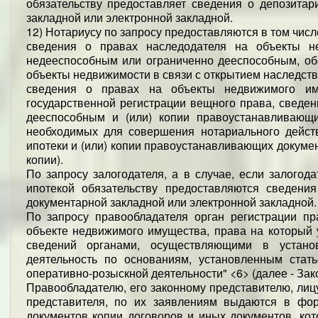
обязательству предоставляет сведения о депозита
закладной или электронной закладной.
12) Нотариусу по запросу предоставляются в том числ
сведения о правах наследодателя на объекты н
недееспособным или ограниченно дееспособным, об
объекты недвижимости в связи с открытием наследств
сведения о правах на объекты недвижимого иму
государственной регистрации вещного права, сведе
дееспособным и (или) копии правоустанавливающи
необходимых для совершения нотариального действ
ипотеки и (или) копии правоустанавливающих докуме
копии).
По запросу залогодателя, а в случае, если залогод
ипотекой обязательству предоставляются сведени
документарной закладной или электронной закладной.
По запросу правообладателя орган регистрации п
объекте недвижимого имущества, права на который 
сведений органами, осуществляющими в устано
деятельность по основаниям, установленным стат
оперативно-розыскной деятельности" <6> (далее - Зак
Правообладателю, его законному представителю, лиц
представителя, по их заявлениям выдаются в фо
документов копии договоров и иных документов, к