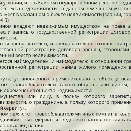
и условии, что в Едином государственном реестре нед
 объекта недвижимости на данном земельном участке
-мест в указанном объекте недвижимости (здании, со
-ФЗ).
анином владеют недвижимым имуществом на праве а
если запись о государственной регистрации догово
имости.
гося арендодателем, и арендодателю в отношении гр
арственной регистрации договора аренды, сторонами
венный реестр недвижимости.
егося наймодателем, и наймодателю в отношении гр
дарственной регистрации найма жилого помещения в
итута, установленных применительно к объекту нед
ося правообладателем такого объекта или лицом, 
ли обременения объекта недвижимости.
мущества или лицу, в пользу которого зарегист
вижимости, о гражданине, в пользу которого примен
й сервитут.
ином являются правообладателями иных комнат в квар
недвижимости содержатся сведения о расположении так
данных лиц на них.