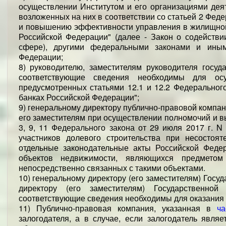
осуществлении Институтом и его организациями дея
возложенных на них в соответствии со статьей 2 Феде
и повышению эффективности управления в жилищной
Российской Федерации" (далее - Закон о содейст
сфере), другими федеральными законами и иным
Федерации;
8) руководителю, заместителям руководителя госуд
соответствующие сведения необходимы для осу
предусмотренных статьями 12.1 и 12.2 Федерального
банках Российской Федерации";
9) генеральному директору публично-правовой компани
его заместителям при осуществлении полномочий и в
3, 9, 11 Федерального закона от 29 июля 2017 г. 
участников долевого строительства при несостоят
отдельные законодательные акты Российской Федер
объектов недвижимости, являющихся предметом 
непосредственно связанных с такими объектами.
10) генеральному директору (его заместителям) Госу
директору (его заместителям) Государственной
соответствующие сведения необходимы для оказания 
11) Публично-правовая компания, указанная в
ча
залогодателя, а в случае, если залогодатель явля