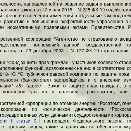
тельности, направленной на решение задач и выполнение
рального закона от 13 июля 2015 г. N 225-ФЗ "О содействи
 сфере и о внесении изменений в отдельные законодател
вии развитию и повышению эффективности управления в
и нормативными правовыми актами Правительства Р
арственной корпорации "Агентство по страхованию вклад
ществления полномочий данной государственной кор
 закона от 23 декабря 2003 г. N 177-ФЗ "О страховании
и "Фонд защиты прав граждан - участников долевого строи
ыполнении функций, возложенных на них в соответствии с
N 218-ФЗ "О публично-правовой компании по защите прав 
ельности (банкротстве) застройщиков и о внесении из
ации" <5> (далее - Закон о защите прав граждан), в 
договоров участия в долевом строительстве, или 
дарственной корпорации по атомной энергии "Росатом", ге
 корпорации по космической деятельности "Роскосм
государственных услуг данными государственными корпор
сти 1 статьи 3.1
настоящего Федерального закона, п
ется третьим лицом, также и должника по обеспеченному