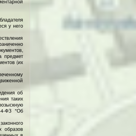
ментарной
бладателя
ся у него
ествления
раниченно
кументов,
а предмет
ментов (их
спеченному
движенной
едения об
ния таких
озыскную
44-ФЗ "Об
 законного
х образов
ршенных в