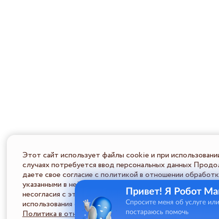
Этот сайт использует файлы cookie и при использовани
случаях потребуется ввод персональных данных Продол
даете свое согласие с политикой в отношении обработк
указанными в ней условиями обработки персональной ин
Привет! Я Робот Ма
несогласия с этими условиями Пользователь должен во
использования сайта.
Спросите меня об услуге ил
Политика в отношении обработки ПД
постараюсь помочь