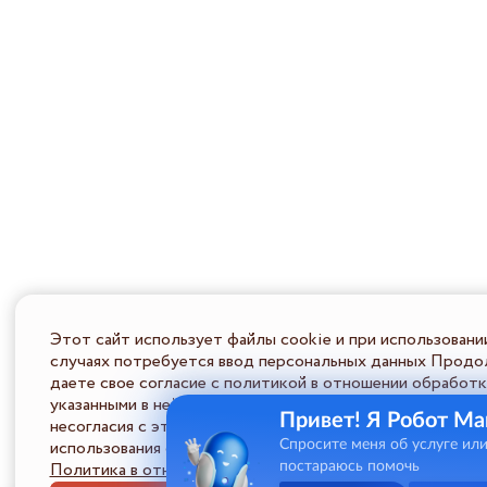
Этот сайт использует файлы cookie и при использовани
случаях потребуется ввод персональных данных Продол
даете свое согласие с политикой в отношении обработк
указанными в ней условиями обработки персональной ин
Привет! Я Робот Ма
несогласия с этими условиями Пользователь должен во
использования сайта.
Спросите меня об услуге ил
Политика в отношении обработки ПД
постараюсь помочь