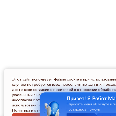
Этот сайт использует файлы cookie и при использовани
случаях потребуется ввод персональных данных Продол
даете свое согласие с политикой в отношении обработк
указанными в ней условиями обработки персональной ин
Привет! Я Робот Ма
несогласия с этими условиями Пользователь должен во
использования сайта.
Спросите меня об услуге ил
Политика в отношении обработки ПД
постараюсь помочь