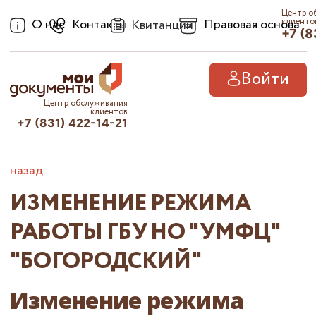
Центр о
О нас
Контакты
Правовая основа
клиенто
Квитанции
+7 (8
Войти
Центр обслуживания
клиентов
+7 (831) 422-14-21
назад
ИЗМЕНЕНИЕ РЕЖИМА
РАБОТЫ ГБУ НО "УМФЦ"
"БОГОРОДСКИЙ"
Изменение режима