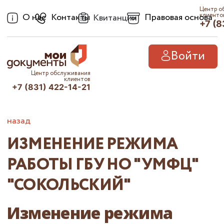
Центр о
О нас
Контакты
Правовая основа
клиенто
Квитанции
+7 (8
Войти
Центр обслуживания
клиентов
+7 (831) 422-14-21
назад
ИЗМЕНЕНИЕ РЕЖИМА
РАБОТЫ ГБУ НО "УМФЦ"
"СОКОЛЬСКИЙ"
Изменение режима