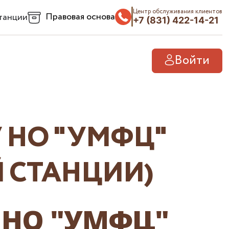
Центр обслуживания клиентов
Правовая основа
танции
+7 (831) 422-14-21
Войти
 НО "УМФЦ"
Й СТАНЦИИ)
У НО "УМФЦ"