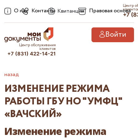
Центр о
О нас
Контакты
Правовая основа
клиенто
Квитанции
+7 (8
Войти
Центр обслуживания
клиентов
+7 (831) 422-14-21
назад
ИЗМЕНЕНИЕ РЕЖИМА
РАБОТЫ ГБУ НО "УМФЦ"
«ВАЧСКИЙ»
Изменение режима