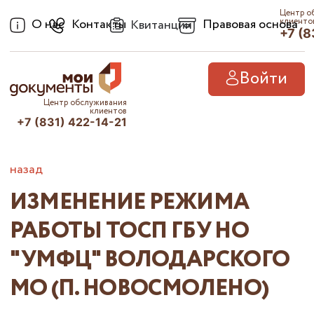
Центр о
О нас
Контакты
Правовая основа
клиенто
Квитанции
+7 (8
Войти
Центр обслуживания
клиентов
+7 (831) 422-14-21
назад
ИЗМЕНЕНИЕ РЕЖИМА
РАБОТЫ ТОСП ГБУ НО
"УМФЦ" ВОЛОДАРСКОГО
МО (П. НОВОСМОЛЕНО)