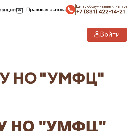
Центр обслуживания клиентов
Правовая основа
танции
+7 (831) 422-14-21
Войти
У НО "УМФЦ"
У НО "УМФЦ"