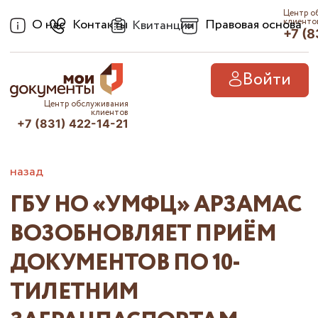
Центр о
О нас
Контакты
Правовая основа
клиенто
Квитанции
+7 (8
Войти
Центр обслуживания
клиентов
+7 (831) 422-14-21
назад
ГБУ НО «УМФЦ» АРЗАМАС
ВОЗОБНОВЛЯЕТ ПРИЁМ
ДОКУМЕНТОВ ПО 10-
ТИЛЕТНИМ