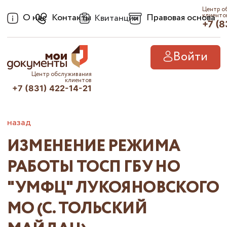
Центр о
О нас
Контакты
Правовая основа
клиенто
Квитанции
+7 (8
Войти
Центр обслуживания
клиентов
+7 (831) 422-14-21
назад
ИЗМЕНЕНИЕ РЕЖИМА
РАБОТЫ ТОСП ГБУ НО
"УМФЦ" ЛУКОЯНОВСКОГО
МО (С. ТОЛЬСКИЙ