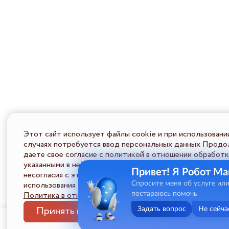
Этот сайт использует файлы cookie и при использовани
случаях потребуется ввод персональных данных Продол
даете свое согласие с политикой в отношении обработк
указанными в ней условиями обработки персональной ин
Привет! Я Робот Ма
несогласия с этими условиями Пользователь должен во
использования сайта.
Спросите меня об услуге ил
Политика в отношении обработки ПД
постараюсь помочь
Принять и закрыть
Задать вопрос
Не сейча