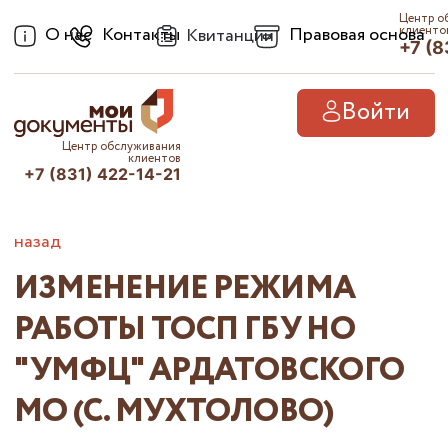
Центр о
О нас
Контакты
Правовая основа
клиенто
Квитанции
+7 (8
Войти
Центр обслуживания
клиентов
+7 (831) 422-14-21
назад
ИЗМЕНЕНИЕ РЕЖИМА
РАБОТЫ ТОСП ГБУ НО
"УМФЦ" АРДАТОВСКОГО
МО (С. МУХТОЛОВО)