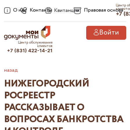
Центр о
О нас
Контакты
Правовая основа
клиенто
Квитанции
+7 (8
Войти
Центр обслуживания
клиентов
+7 (831) 422-14-21
назад
НИЖЕГОРОДСКИЙ
РОСРЕЕСТР
РАССКАЗЫВАЕТ О
ВОПРОСАХ БАНКРОТСТВА