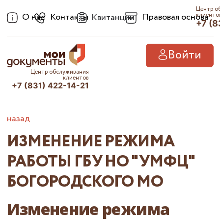
Центр о
О нас
Контакты
Правовая основа
клиенто
Квитанции
+7 (8
Войти
Центр обслуживания
клиентов
+7 (831) 422-14-21
назад
ИЗМЕНЕНИЕ РЕЖИМА
РАБОТЫ ГБУ НО "УМФЦ"
БОГОРОДСКОГО МО
Изменение режима