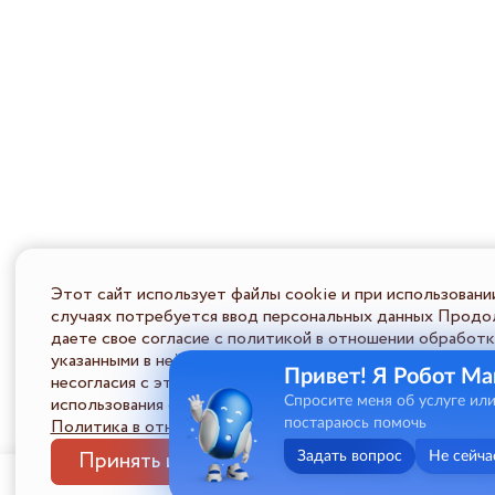
Этот сайт использует файлы cookie и при использовани
случаях потребуется ввод персональных данных Продол
даете свое согласие с политикой в отношении обработк
указанными в ней условиями обработки персональной ин
Привет! Я Робот Ма
несогласия с этими условиями Пользователь должен во
использования сайта.
Спросите меня об услуге ил
Политика в отношении обработки ПД
постараюсь помочь
Принять и закрыть
Задать вопрос
Не сейча