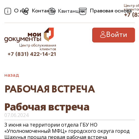
Центр о
О нас
Контакты
Правовая основа
клиенто
Квитанции
+7 (8
Войти
Центр обслуживания
клиентов
+7 (831) 422-14-21
назад
РАБОЧАЯ ВСТРЕЧА
Рабочая встреча
07.06.2024
3 июня на территории отдела ГБУ НО
«Уполномоченный МФЦ» городского округа город
Шахунья прошла первая рабочая встреча