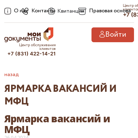
Центр о
О нас
Контакты
Правовая основа
клиенто
Квитанции
+7 (8
Войти
Центр обслуживания
клиентов
+7 (831) 422-14-21
назад
ЯРМАРКА ВАКАНСИЙ И
МФЦ
Ярмарка вакансий и
МФЦ
26.04.2024