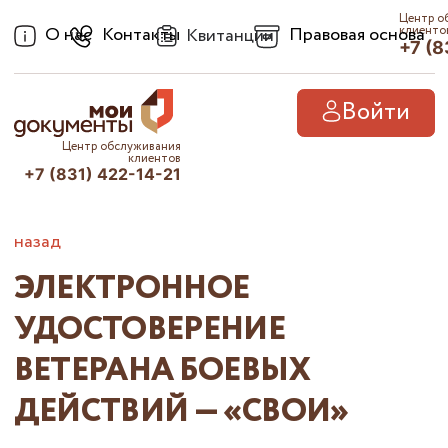
Центр о
О нас
Контакты
Правовая основа
клиенто
Квитанции
+7 (8
Войти
Центр обслуживания
клиентов
+7 (831) 422-14-21
назад
ЭЛЕКТРОННОЕ
УДОСТОВЕРЕНИЕ
ВЕТЕРАНА БОЕВЫХ
ДЕЙСТВИЙ — «СВОИ»