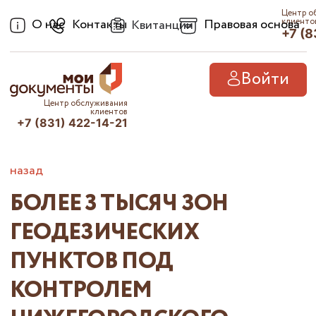
Центр о
О нас
Контакты
Правовая основа
клиенто
Квитанции
+7 (8
Войти
Центр обслуживания
клиентов
+7 (831) 422-14-21
назад
БОЛЕЕ 3 ТЫСЯЧ ЗОН
ГЕОДЕЗИЧЕСКИХ
ПУНКТОВ ПОД
КОНТРОЛЕМ