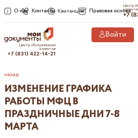
Центр о
О нас
Контакты
Правовая основа
клиенто
Квитанции
+7 (8
Войти
Центр обслуживания
клиентов
+7 (831) 422-14-21
назад
ИЗМЕНЕНИЕ ГРАФИКА
РАБОТЫ МФЦ В
ПРАЗДНИЧНЫЕ ДНИ 7-8
МАРТА