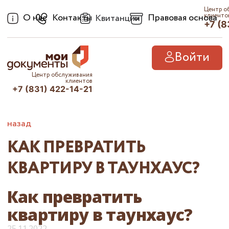
Центр о
О нас
Контакты
Правовая основа
клиенто
Квитанции
+7 (8
Войти
Центр обслуживания
клиентов
+7 (831) 422-14-21
назад
КАК ПРЕВРАТИТЬ
КВАРТИРУ В ТАУНХАУС?
Как превратить
квартиру в таунхаус?
25.11.2022