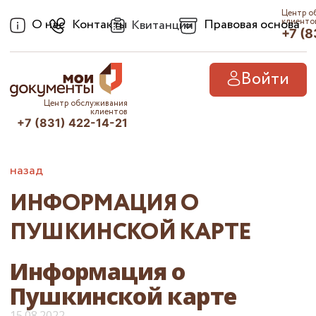
Центр о
О нас
Контакты
Правовая основа
клиенто
Квитанции
+7 (8
Войти
Центр обслуживания
клиентов
+7 (831) 422-14-21
назад
ИНФОРМАЦИЯ О
ПУШКИНСКОЙ КАРТЕ
Информация о
Пушкинской карте
15.08.2022