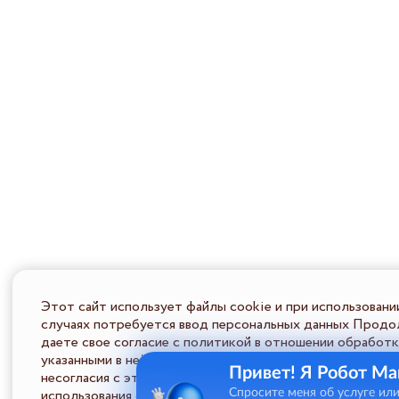
Этот сайт использует файлы cookie и при использовани
случаях потребуется ввод персональных данных Продол
даете свое согласие с политикой в отношении обработк
указанными в ней условиями обработки персональной ин
Привет! Я Робот Ма
несогласия с этими условиями Пользователь должен во
использования сайта.
Спросите меня об услуге ил