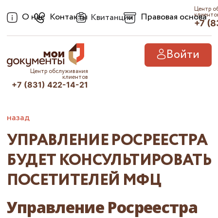
Центр о
О нас
Контакты
Правовая основа
клиенто
Квитанции
+7 (8
Войти
Центр обслуживания
клиентов
+7 (831) 422-14-21
назад
УПРАВЛЕНИЕ РОСРЕЕСТРА
БУДЕТ КОНСУЛЬТИРОВАТЬ
ПОСЕТИТЕЛЕЙ МФЦ
Управление Росреестра