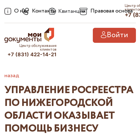
Центр о
О нас
Контакты
Правовая основа
клиенто
Квитанции
+7 (8
Войти
Центр обслуживания
клиентов
+7 (831) 422-14-21
назад
УПРАВЛЕНИЕ РОСРЕЕСТРА
ПО НИЖЕГОРОДСКОЙ
ОБЛАСТИ ОКАЗЫВАЕТ
ПОМОЩЬ БИЗНЕСУ