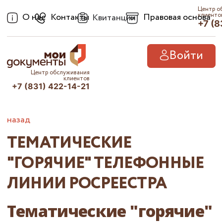
Центр о
О нас
Контакты
Правовая основа
клиенто
Квитанции
+7 (8
Войти
Центр обслуживания
клиентов
+7 (831) 422-14-21
назад
ТЕМАТИЧЕСКИЕ
"ГОРЯЧИЕ" ТЕЛЕФОННЫЕ
ЛИНИИ РОСРЕЕСТРА
Тематические "горячие"