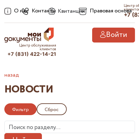
Центр о
О нас
Контакты
Правовая основа
клиенто
Квитанции
+7 (8
Войти
Центр обслуживания
клиентов
+7 (831) 422-14-21
назад
НОВОСТИ
Фильтр
Сброс