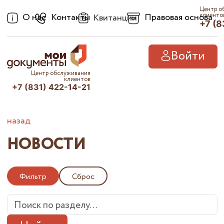
Центр о
О нас
Контакты
Правовая основа
клиенто
Квитанции
+7 (8
Войти
Центр обслуживания
клиентов
+7 (831) 422-14-21
назад
НОВОСТИ
Фильтр
Сброс