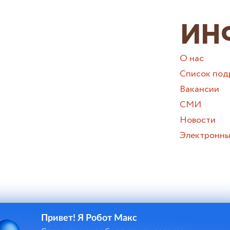
ИН
О нас
Список под
Вакансии
СМИ
Новости
Электронны
Привет! Я Робот Макс
и онлайн-чата в некоторых случаях потребуется ввод персона