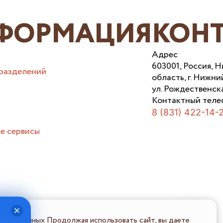
ФОРМАЦИЯ
КОН
Адрес
603001, Россия, 
разделений
область, г. Нижни
ул. Рождественска
Контактный теле
8 (831) 422-14-
е сервисы
льных данных Продолжая использовать сайт, вы даете