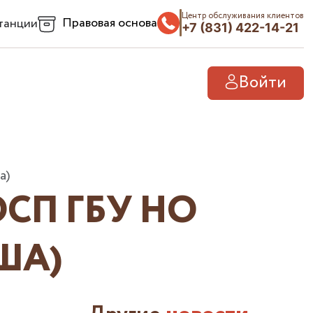
Центр обслуживания клиентов
Правовая основа
танции
+7 (831) 422-14-21
Войти
а)
СП ГБУ НО
ША)