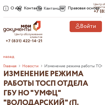
Центр о
О нас
Контакты
Правовая основа
клиенто
Квитанции
+7 (8
Войти
Центр обслуживания
клиентов
+7 (831) 422-14-21
назад
Главная
Новости
Изменение режима работы ТОСП 
ИЗМЕНЕНИЕ РЕЖИМА
РАБОТЫ ТОСП ОТДЕЛА
ГБУ НО "УМФЦ"
"ВОЛОДАРСКИЙ" (П.