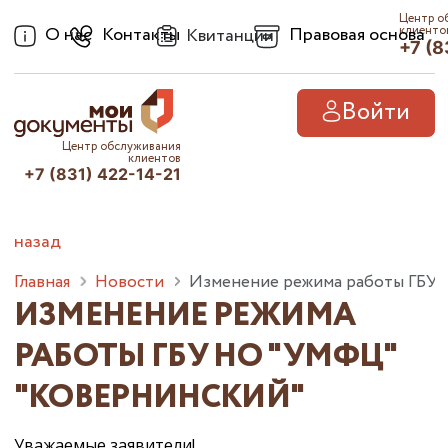
Центр о
О нас
Контакты
Правовая основа
клиенто
Квитанции
+7 (8
Войти
Центр обслуживания
клиентов
+7 (831) 422-14-21
назад
Главная
Новости
Изменение режима работы ГБУ
ИЗМЕНЕНИЕ РЕЖИМА
РАБОТЫ ГБУ НО "УМФЦ"
"КОВЕРНИНСКИЙ"
Уважаемые заявители!