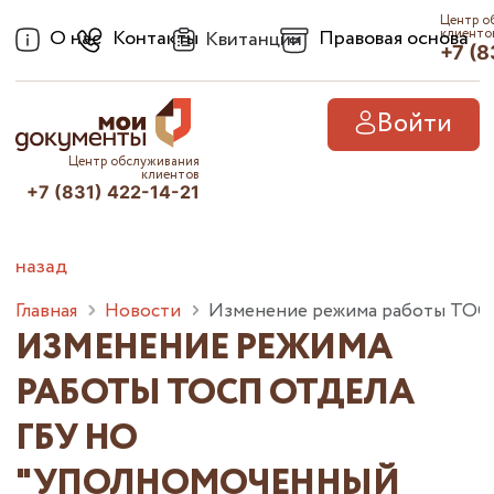
Центр о
О нас
Контакты
Правовая основа
клиенто
Квитанции
+7 (8
Войти
Центр обслуживания
клиентов
+7 (831) 422-14-21
назад
Главная
Новости
Изменение режима работы ТОСП
ИЗМЕНЕНИЕ РЕЖИМА
РАБОТЫ ТОСП ОТДЕЛА
ГБУ НО
"УПОЛНОМОЧЕННЫЙ