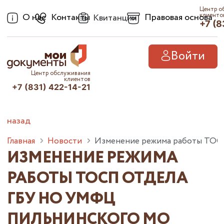
Центр о
О нас
Контакты
Правовая основа
клиенто
Квитанции
+7 (8
Войти
Центр обслуживания
клиентов
+7 (831) 422-14-21
назад
Главная
Новости
Изменение режима работы ТОСП
ИЗМЕНЕНИЕ РЕЖИМА
РАБОТЫ ТОСП ОТДЕЛА
ГБУ НО УМФЦ
ПИЛЬНИНСКОГО МО