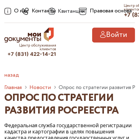
Центр о
О нас
Контакты
Правовая основа
клиенто
Квитанции
+7 (8
Войти
Центр обслуживания
клиентов
+7 (831) 422-14-21
назад
Главная
Новости
Опрос по стратегии развития Ро
ОПРОС ПО СТРАТЕГИИ
РАЗВИТИЯ РОСРЕЕСТРА
Федеральная служба государственной регистрации
кадастра и картографии в целях повышения
качества предоставления государственных услуг и