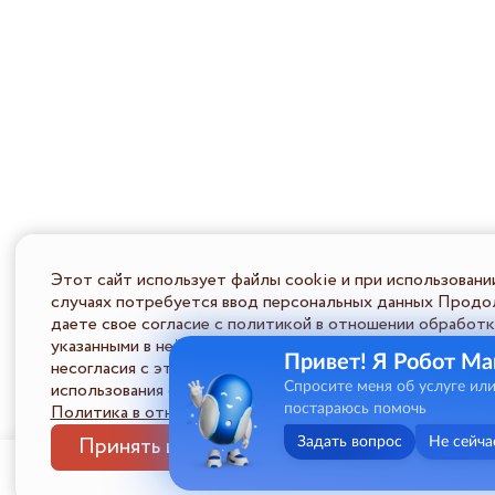
Этот сайт использует файлы cookie и при использовани
случаях потребуется ввод персональных данных Продол
даете свое согласие с политикой в отношении обработк
указанными в ней условиями обработки персональной ин
Привет! Я Робот Ма
несогласия с этими условиями Пользователь должен во
использования сайта.
Спросите меня об услуге ил
Политика в отношении обработки ПД
постараюсь помочь
Принять и закрыть
Задать вопрос
Не сейча
Меню
Услуги
Статус дела
Профиль