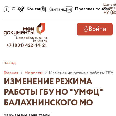
Центр о
О нас
Контакты
Правовая основа
клиенто
Квитанции
+7 (8
Войти
Центр обслуживания
клиентов
+7 (831) 422-14-21
назад
Главная
Новости
Изменение режима работы ГБУ
ИЗМЕНЕНИЕ РЕЖИМА
РАБОТЫ ГБУ НО "УМФЦ"
БАЛАХНИНСКОГО МО
Уважаемые заявители!