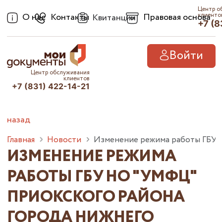
Центр о
О нас
Контакты
Правовая основа
клиенто
Квитанции
+7 (8
Войти
Центр обслуживания
клиентов
+7 (831) 422-14-21
назад
Главная
Новости
Изменение режима работы ГБУ 
ИЗМЕНЕНИЕ РЕЖИМА
РАБОТЫ ГБУ НО "УМФЦ"
ПРИОКСКОГО РАЙОНА
ГОРОДА НИЖНЕГО