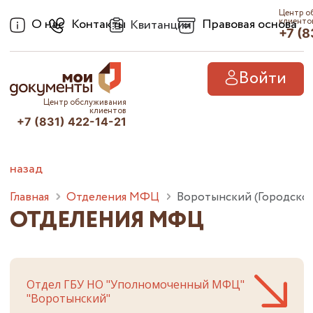
Центр о
О нас
Контакты
Правовая основа
клиенто
Квитанции
+7 (8
Войти
Центр обслуживания
клиентов
+7 (831) 422-14-21
назад
Главная
Отделения МФЦ
Воротынский (Городской
ОТДЕЛЕНИЯ МФЦ
Отдел ГБУ НО "Уполномоченный МФЦ"
"Воротынский"