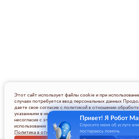
Этот сайт использует файлы cookie и при использовани
случаях потребуется ввод персональных данных Продол
даете свое согласие с политикой в отношении обработк
указанными в ней условиями обработки персональной ин
Привет! Я Робот Ма
несогласия с этими условиями Пользователь должен во
использования сайта.
Спросите меня об услуге ил
Политика в отношении обработки ПД
постараюсь помочь