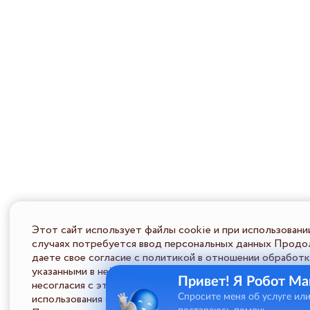
Этот сайт использует файлы cookie и при использовани
случаях потребуется ввод персональных данных Продол
даете свое согласие с политикой в отношении обработк
указанными в ней условиями обработки персональной ин
Привет! Я Робот Ма
несогласия с этими условиями Пользователь должен во
использования сайта.
Спросите меня об услуге ил