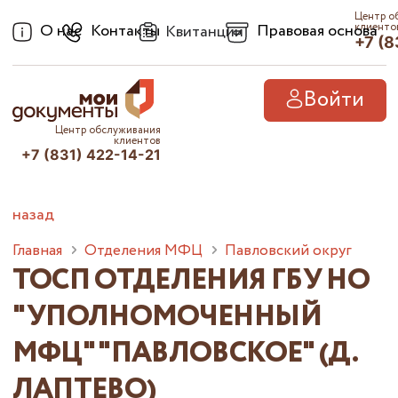
Центр о
О нас
Контакты
Правовая основа
клиенто
Квитанции
+7 (8
Войти
Центр обслуживания
клиентов
+7 (831) 422-14-21
назад
Главная
Отделения МФЦ
Павловский округ
ТОСП ОТДЕЛЕНИЯ ГБУ НО
"УПОЛНОМОЧЕННЫЙ
МФЦ" "ПАВЛОВСКОЕ" (Д.
ЛАПТЕВО)