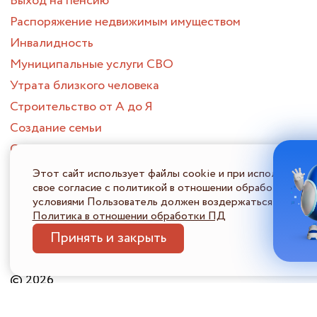
Выход на пенсию
Распоряжение недвижимым имуществом
Инвалидность
Муниципальные услуги СВО
Утрата близкого человека
Строительство от А до Я
Создание семьи
Смена места жительства
Приобретение жилого помещения
Этот сайт использует файлы cookie и при использовани
свое согласие с политикой в отношении обработки перс
Потеря или поиск работы
условиями Пользователь должен воздержаться от испол
Опека и попечительство
Политика в отношении обработки ПД
ПОРТАЛ МНОГОФУНКЦИОНАЛЬНЫХ ЦЕНТРОВ
Принять и закрыть
ПРЕДОСТАВЛЕНИЯ ГОСУДАРСТВЕННЫХ И МУНИЦИПАЛЬНЫХ
УСЛУГ НИЖЕГОРОДСКОЙ ОБЛАСТИ
Политика в отношении обработки ПДн
Информация 
© 2026