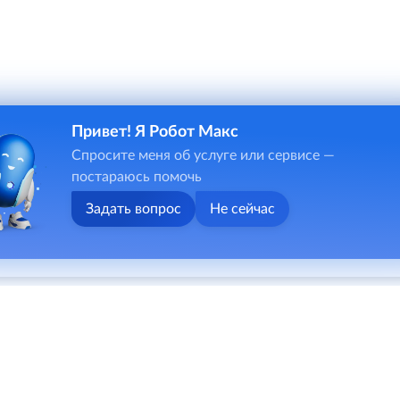
Привет! Я Робот Макс
и онлайн-чата в некоторых случаях потребуется ввод персона
Спросите меня об услуге или сервисе —
ональных данных и указанными в ней условиями обработки перс
постараюсь помочь
ьзования сайта.
Задать вопрос
Не сейчас
о противодействии коррупции
Карта сайта