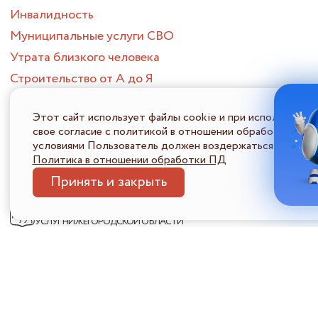
Инвалидность
Муниципальные услуги СВО
Утрата близкого человека
Строительство от А до Я
Создание семьи
Этот сайт использует файлы cookie и при использовани
Смена места жительства
свое согласие с политикой в отношении обработки перс
Приобретение жилого помещения
условиями Пользователь должен воздержаться от испол
Политика в отношении обработки ПД
Потеря или поиск работы
Принять и закрыть
Опека и попечительство
ПОРТАЛ МНОГОФУНКЦИОНАЛЬНЫХ ЦЕНТРОВ
ПРЕДОСТАВЛЕНИЯ ГОСУДАРСТВЕННЫХ И МУНИЦИПАЛЬНЫХ
УСЛУГ НИЖЕГОРОДСКОЙ ОБЛАСТИ
Политика в отношении обработки ПДн
Информация 
© 2026