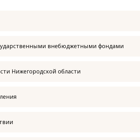
осударственными внебюджетными фондами
асти Нижегородской области
вления
ствии