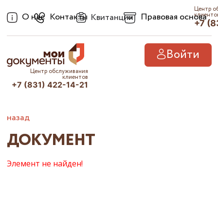
Центр о
О нас
Контакты
Правовая основа
клиенто
Квитанции
+7 (8
Войти
Центр обслуживания
клиентов
+7 (831) 422-14-21
назад
ДОКУМЕНТ
Элемент не найден!