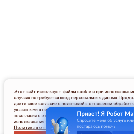
Этот сайт использует файлы cookie и при использовани
случаях потребуется ввод персональных данных Продол
даете свое согласие с политикой в отношении обработк
указанными в ней условиями обработки персональной ин
Привет! Я Робот Ма
несогласия с этими условиями Пользователь должен во
использования сайта.
Спросите меня об услуге ил
Политика в отношении обработки ПД
постараюсь помочь