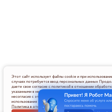
Этот сайт использует файлы cookie и при использовани
случаях потребуется ввод персональных данных Продол
даете свое согласие с политикой в отношении обработк
указанными в ней условиями обработки персональной ин
Привет! Я Робот Ма
несогласия с этими условиями Пользователь должен во
использования сайта.
Спросите меня об услуге ил
Политика в отношении обработки ПД
постараюсь помочь