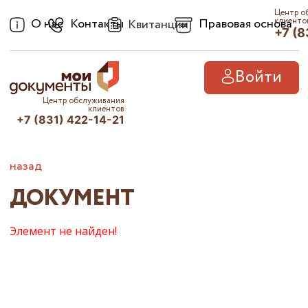
Центр о
О нас
Контакты
Правовая основа
клиенто
Квитанции
+7 (8
Войти
Центр обслуживания
клиентов
+7 (831) 422-14-21
назад
ДОКУМЕНТ
Элемент не найден!