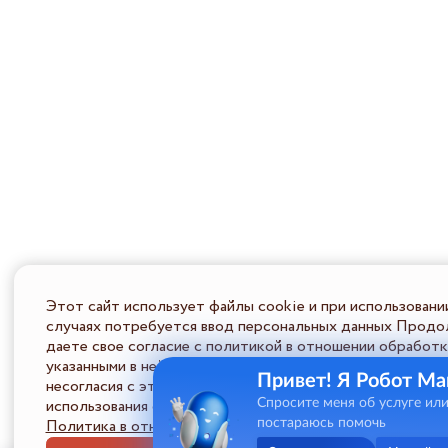
Этот сайт использует файлы cookie и при использовани
случаях потребуется ввод персональных данных Продол
даете свое согласие с политикой в отношении обработк
указанными в ней условиями обработки персональной ин
Привет! Я Робот Ма
несогласия с этими условиями Пользователь должен во
использования сайта.
Спросите меня об услуге ил
Политика в отношении обработки ПД
постараюсь помочь