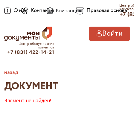
Центр о
О нас
Контакты
Правовая основа
клиенто
Квитанции
+7 (8
Войти
Центр обслуживания
клиентов
+7 (831) 422-14-21
назад
ДОКУМЕНТ
Элемент не найден!