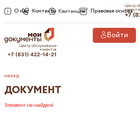
Центр о
О нас
Контакты
Правовая основа
клиенто
Квитанции
+7 (8
Войти
Центр обслуживания
клиентов
+7 (831) 422-14-21
назад
ДОКУМЕНТ
Элемент не найден!