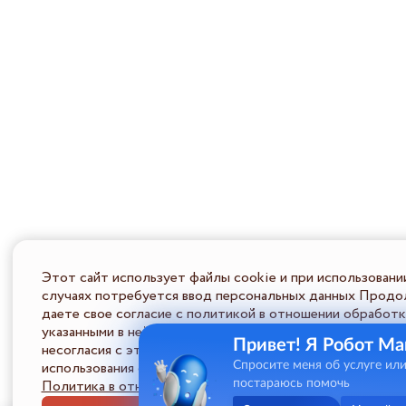
Этот сайт использует файлы cookie и при использовани
случаях потребуется ввод персональных данных Продол
даете свое согласие с политикой в отношении обработк
указанными в ней условиями обработки персональной ин
Привет! Я Робот Ма
несогласия с этими условиями Пользователь должен во
использования сайта.
Спросите меня об услуге ил
Политика в отношении обработки ПД
постараюсь помочь