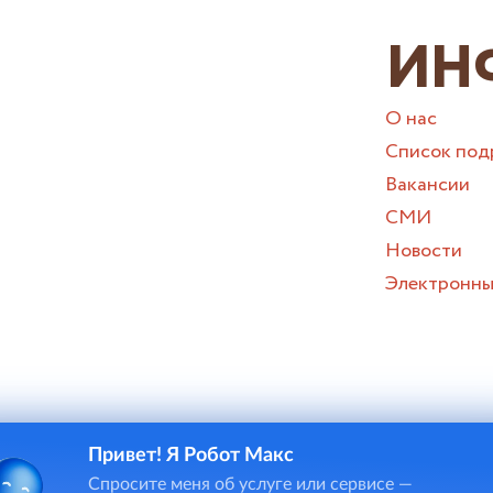
ИН
О нас
Список под
Вакансии
СМИ
Новости
Электронны
Привет! Я Робот Макс
и онлайн-чата в некоторых случаях потребуется ввод персона
Спросите меня об услуге или сервисе —