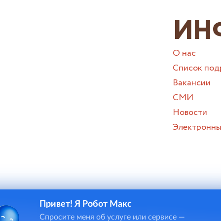
ИН
О нас
Список под
Вакансии
СМИ
Новости
Электронны
Привет! Я Робот Макс
и онлайн-чата в некоторых случаях потребуется ввод персона
Спросите меня об услуге или сервисе —