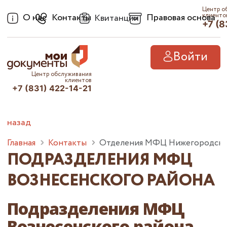
Центр о
О нас
Контакты
Правовая основа
клиенто
Квитанции
+7 (8
Войти
Центр обслуживания
клиентов
+7 (831) 422-14-21
назад
Главная
Контакты
Отделения МФЦ Нижегородско
ПОДРАЗДЕЛЕНИЯ МФЦ
ВОЗНЕСЕНСКОГО РАЙОНА
Подразделения МФЦ
Вознесенского района