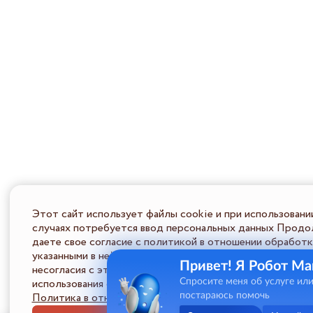
Этот сайт использует файлы cookie и при использовани
случаях потребуется ввод персональных данных Продол
даете свое согласие с политикой в отношении обработк
указанными в ней условиями обработки персональной ин
Привет! Я Робот Ма
несогласия с этими условиями Пользователь должен во
использования сайта.
Спросите меня об услуге ил
Политика в отношении обработки ПД
постараюсь помочь